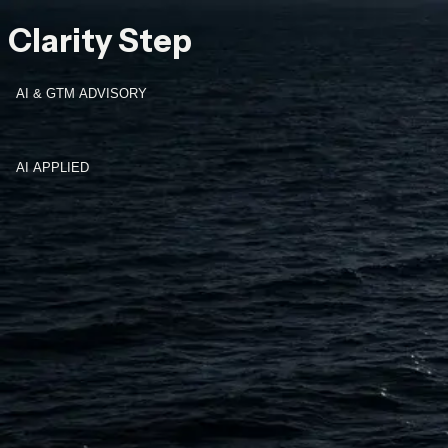
C
l
a
r
i
t
y
S
t
e
p
A
I
&
G
T
M
A
D
V
I
S
O
R
Y
A
I
A
P
P
L
I
E
D